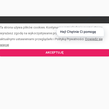
Ta strona używa plików cookies. Kontynuując przeglądanie naszej strony,
LISTA OFERT
Hej! Chętnie Ci pomogę
wyrażasz zgodę na wykorzystywanie przez nas plików cookies zgodnie z
OFERTY SPECJALNE
aktualnymi ustawieniami przeglądarki i Polityką Prywatności.
Dowiedz się
więcej
KALKULATOR
AKCEPTUJĘ
ZGŁOŚ OFERTĘ
KONTAKT
OFERTA DLA INWESTORA
© 2026 Wszystkie prawa zastrzeżone | Program dla biur nieruchomości -
asaricrm.com