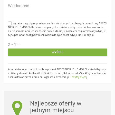
Wyrażam zgodę na przetwarzanie moich danych osobowych przez firmę AKCES
NIERUCHOMOŚCI dla celów związanych z działalnością pośrednictwa w obrocie
nieruchomościami, jednocześnie potwierdzam, iż zostałem poinformowany o tym, iż
będę posiadać dostęp do treści swoich danych do ich edycji lub usunięcia.
Administratorem danych osobowych jest AKCES NIERUCHOMOŚCI z siedzibą przy
ul.Władysława Łokietka 5/2 7-0254 Szczecin (“Administrator”), z którym można się
skontaktować przez adres biuro@akces.szczecin.pl…
czytaj więcej
Najlepsze oferty w
jednym miejscu