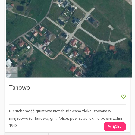
Tanowo
Nieruchomość gruntowa niezabudowana zlokalizowana w
miejscowości Tanowo, gm. Police, powiat policki , o powierzchni
1963…
WIĘCEJ