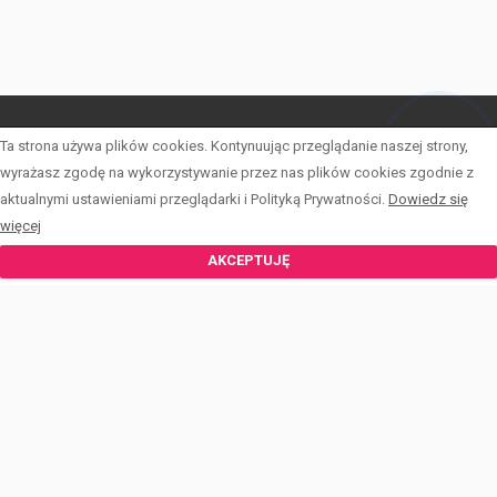
Ta strona używa plików cookies. Kontynuując przeglądanie naszej strony,
LISTA OFERT
Hej! Chętnie Ci pomogę
wyrażasz zgodę na wykorzystywanie przez nas plików cookies zgodnie z
OFERTY SPECJALNE
aktualnymi ustawieniami przeglądarki i Polityką Prywatności.
Dowiedz się
więcej
KALKULATOR
AKCEPTUJĘ
ZGŁOŚ OFERTĘ
KONTAKT
OFERTA DLA INWESTORA
© 2026 Wszystkie prawa zastrzeżone | Program dla biur nieruchomości -