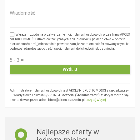
Wyrażam zgodę na przetwarzanie moich danych osobowych przez firmę AKCES
NIERUCHOMOŚCI dla celów związanych z działalnością pośrednictwa w obrocie
nieruchomościami, jednocześnie potwierdzam, iż zostałem poinformowany o tym, iż
będę posiadać dostęp do treści swoich danych do ich edycji lub usunięcia.
Administratorem danych osobowych jest AKCES NIERUCHOMOŚCI z siedzibą przy
ul.Władysława Łokietka 5/2 7-0254 Szczecin (“Administrator”), z którym można się
skontaktować przez adres biuro@akces.szczecin.pl…
czytaj więcej
Najlepsze oferty w
jednym miejscu