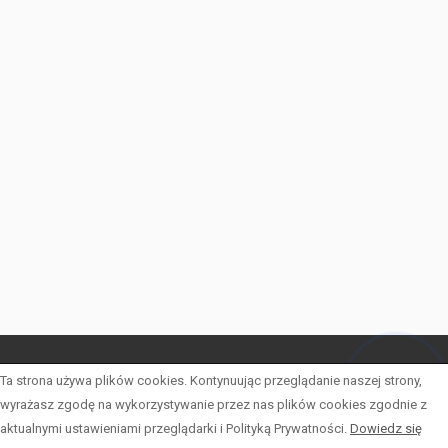
Ta strona używa plików cookies. Kontynuując przeglądanie naszej strony,
LISTA OFERT
Hej! Chętnie Ci pomogę
wyrażasz zgodę na wykorzystywanie przez nas plików cookies zgodnie z
OFERTY SPECJALNE
aktualnymi ustawieniami przeglądarki i Polityką Prywatności.
Dowiedz się