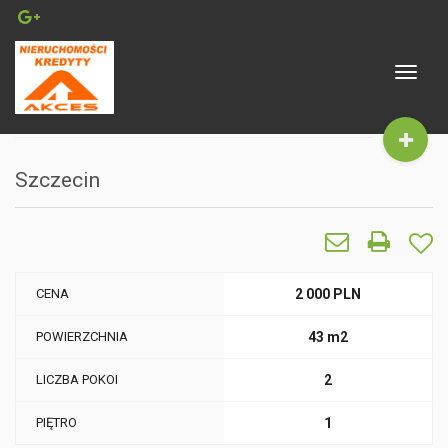
Toggle
navigat
Szczecin
CENA
2 000 PLN
POWIERZCHNIA
43 m2
LICZBA POKOI
2
PIĘTRO
1