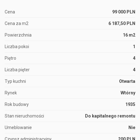
Cena
99 000 PLN
Cena za m2
6 187,50 PLN
Powierzchnia
16 m2
Liczba pokoi
1
Piętro
4
Liczba pięter
4
Typ kuchni
Otwarta
Rynek
Wtórny
Rok budowy
1935
Stan nieruchomości
Do kapitalnego remontu
Umeblowanie
Nie
Czynsz administracyjny
200 PLN