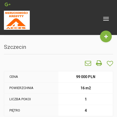
Toggle
navigat
Szczecin
CENA
99 000 PLN
POWIERZCHNIA
16 m2
LICZBA POKOI
1
PIĘTRO
4